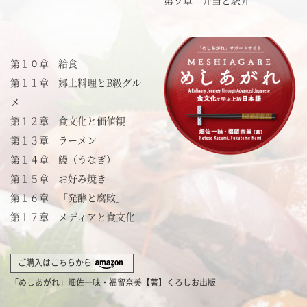
第１０章 給食
第１１章 郷土料理とB級グル
メ
第１２章 食文化と価値観
第１３章 ラーメン
第１４章 鰻（うなぎ）
第１５章 お好み焼き
第１６章 「発酵と腐敗」
第１７章 メディアと食文化
ご購入はこちらから
「めしあがれ」畑佐一味・福留奈美【著】くろしお出版