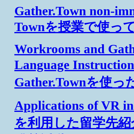
Gather.Town non-im
Townを授業で使っ
Workrooms and Gath
Language Instruct
Gather.Town
Applications of VR
を利用した留学先紹