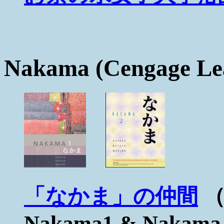
Nakama (Cengage Le
「なかま」の仲間
（R
Nakama1 & Nakama 