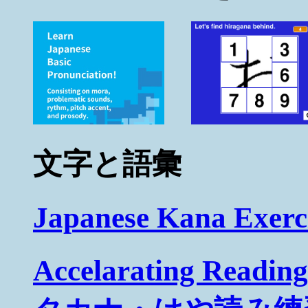
文字と語彙
Japanese Kana 
Accelarating Readi