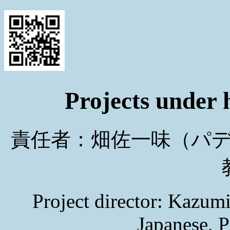
Projects under h
責任者：畑佐一味（パ
Project director: Kazumi
Japanese, 