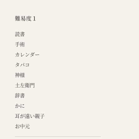
難易度１
読書
手術
カレンダー
タバコ
神様
土左衛門
辞書
かに
耳が遠い親子
お中元