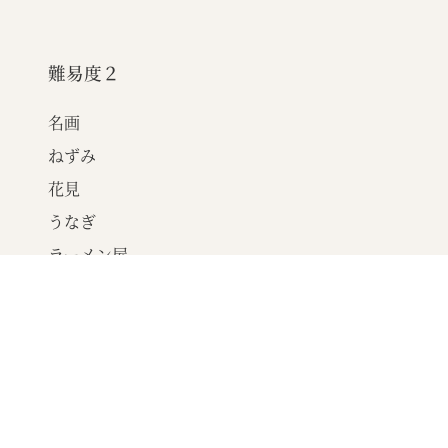
難易度２
名画
ねずみ
花見
うなぎ
ラーメン屋
ついで
どろぼう
冷蔵庫
アダムと神様
アダムのご飯