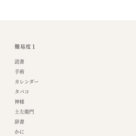
難易度１
読書
手術
カレンダー
タバコ
神様
土左衛門
辞書
かに