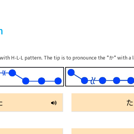
m
th H-L-L pattern. The tip is to pronounce the ”か” with a l
た