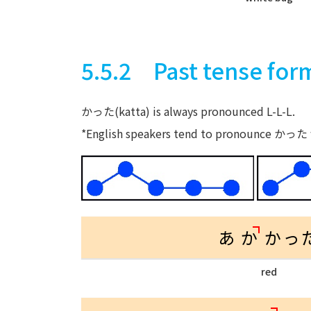
5.5.2 Past tense for
かった(katta) is always pronounced L-L-L.
*English speakers tend to pronounce かった wi
あ
か
かっ
red