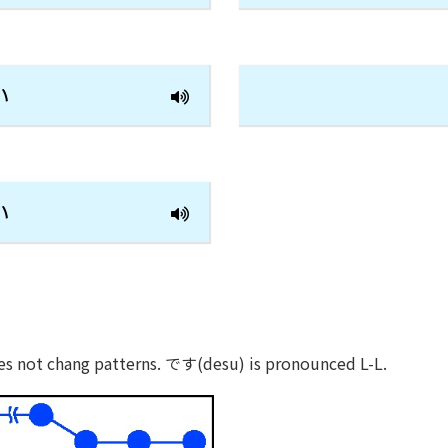
い
い
es not chang patterns. です(desu) is pronounced L-L.