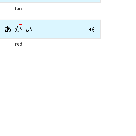
fun
あ
か
い
red