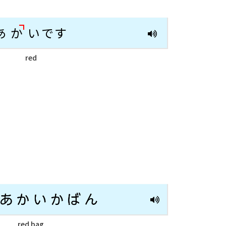
あ
か
いです
red
red bag