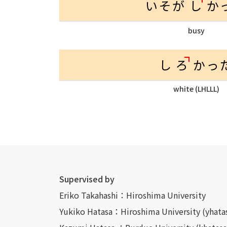
いそが
し
か
busy
し
ろ
かっ
white (LHLLL)
Supervised by
Eriko Takahashi：Hiroshima University
Yukiko Hatasa：Hiroshima University (yhat