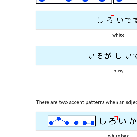
し
ろ
いで
white
いそが
し
い
busy
There are two accent patterns when an adj
white bag