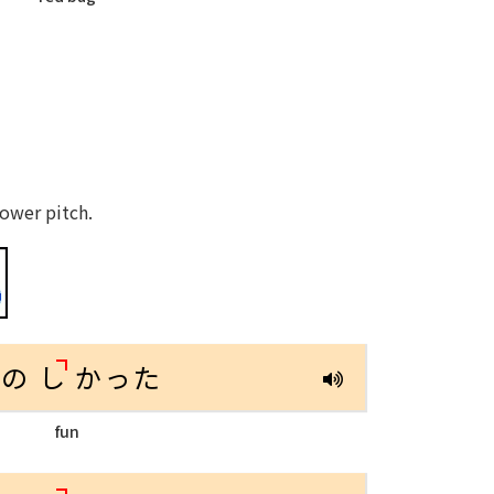
ower pitch.
たの
し
かった
fun