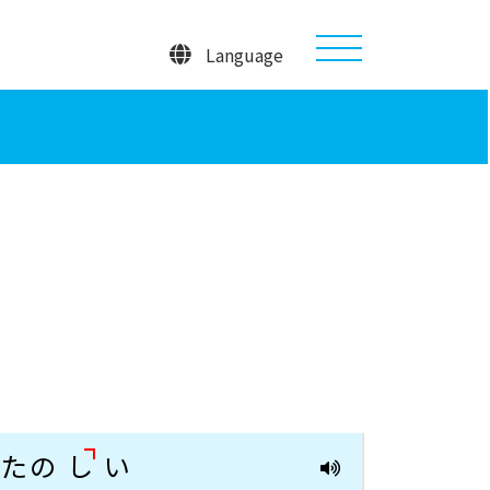
Language
たの
し
い