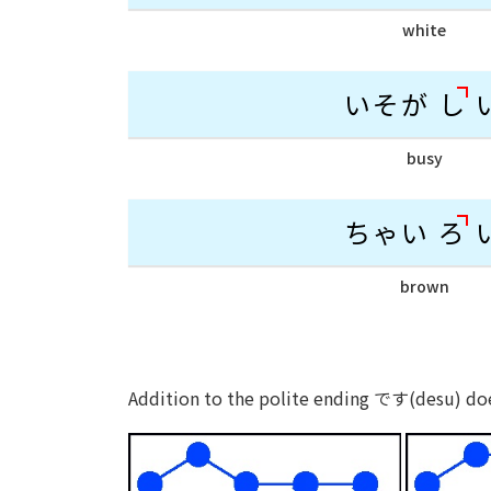
white
いそが
し
busy
ちゃい
ろ
brown
Addition to the polite ending です(desu) do