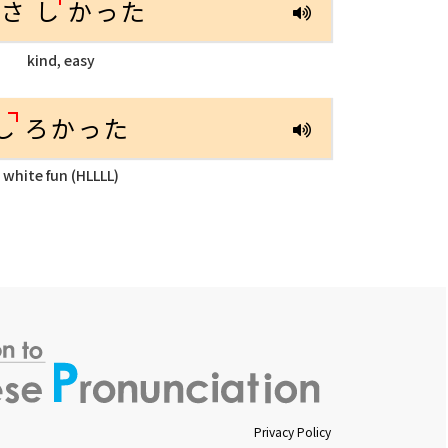
やさ
し
かった
kind, easy
し
ろかった
white fun (HLLLL)
Privacy Policy