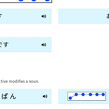
す
です
ective modifies a noun.