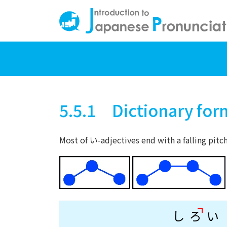
5.5.1 Dictionary for
Most of い-adjectives end with a falling pitch
し
ろ
い