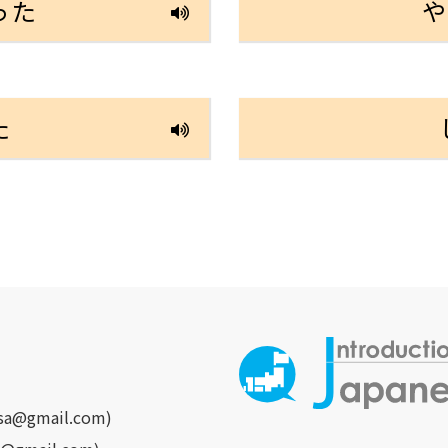
った
た
asa@gmail.com)