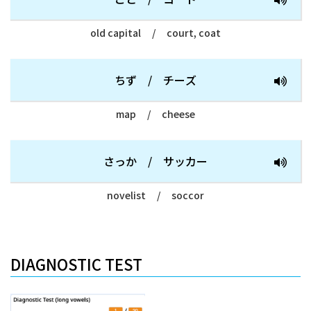
old capital
/
court, coat
ちず
/
チーズ
map
/
cheese
さっか
/
サッカー
novelist
/
soccor
DIAGNOSTIC TEST