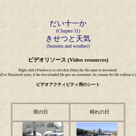
だい十一か
(Chapter 11)
きせつと天気
(Seasons and weather)
ビデオリソース (Video resources)
Right-click (Windows) or ctrl-click (Mac) the file name to download.
(For Macintosh users, if the downloaded file gets an extenstion .txt, rename the file without it.)
ビデオアクティビティ用のシート
雨の日
晴れの日