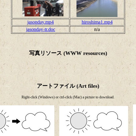
jasonday.mp4
hiroshima1.mp4
jasonday-tr.doc
n/a
写真リソース (WWW resources)
アートファイル (Art files)
Right-click (Windows) or ctrl-click (Mac) a picture to download.