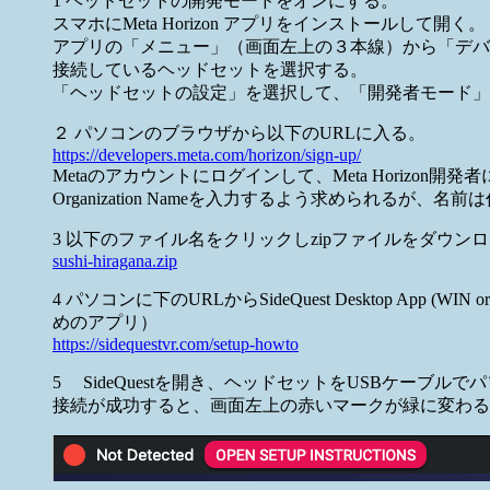
1 ヘッドセットの開発モードをオンにする。
スマホにMeta Horizon アプリをインストールして開く。
アプリの「メニュー」（画面左上の３本線）から「デバ
接続しているヘッドセットを選択する。
「ヘッドセットの設定」を選択して、「開発者モード」
２ パソコンのブラウザから以下のURLに入る。
https://developers.meta.com/horizon/sign-up/
Metaのアカウントにログインして、Meta Horizon開
Organization Nameを入力するよう求められるが、
3 以下のファイル名をクリックしzipファイルをダウン
sushi-hiragana.zip
4 パソコンに下のURLからSideQuest Desktop A
めのアプリ）
https://sidequestvr.com/setup-howto
5 SideQuestを開き、ヘッドセットをUSBケーブ
接続が成功すると、画面左上の赤いマークが緑に変わる