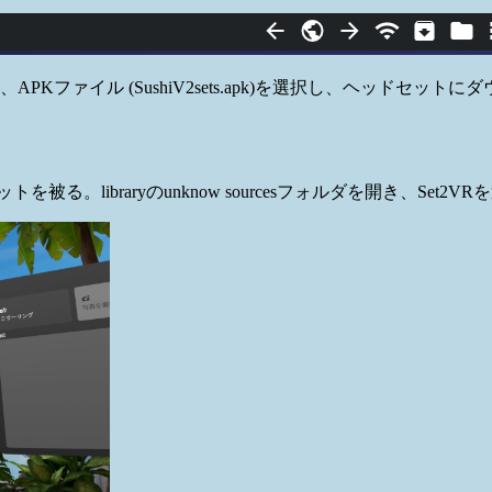
ファイル (SushiV2sets.apk)を選択し、ヘッドセットに
る。libraryのunknow sourcesフォルダを開き、Set