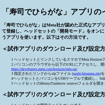
「寿司でひらがな」アプリの
「寿司でひらがな」はMeta社が認めた正式なア
て登録し、ヘッドセットの「開発モード」をオンにし
うアプリを使います。以下はその方法です。
＜試作アプリのダウンロード及び設定方法と
1 ヘッドセットとリンクしているスマホでMeta Hori
2 パソコンのブラウザから以下のURLにアクセスし、
https://developers.meta.com/horizon/sign-up/
3 指定されたリンクからzipファイル (
sushi-hiragana.zip
)
4ヘッドセットとパソコンをUSBケーブルで接続し、Sid
5 ヘッドセットのlibraryのunknow sourcesフォル
＜試作アプリのダウンロード及び設定方法と