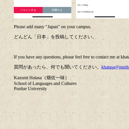
Please add many "Japan" on your campus.
どんどん「日本」を投稿してください。
If you have any questions, please feel free to contact me at k
質問があったら、何でも聞いてください。
khatasa@purd
Kazumi Hatasa（畑佐一味）
School of Languages and Cultures
Purdue University