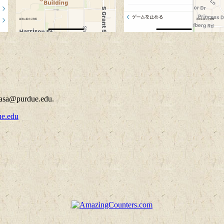
hatasa@purdue.edu.
ue.edu