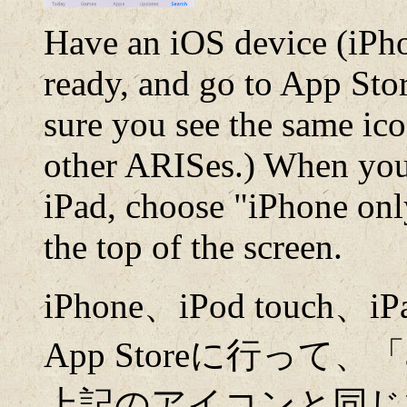
Have an iOS device (iPho
ready, and go to App Sto
sure you see the same ico
other ARISes.) When you 
iPad, choose "iPhone onl
the top of the screen.
iPhone、iPod tou
App Storeに行って
上記のアイコンと同じ