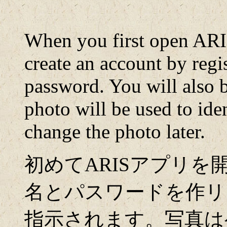
When you first open ARI
create an account by reg
password. You will also b
photo will be used to id
change the photo later.
初めてARISアプリ
名とパスワードを作リ
指示されます。写真は